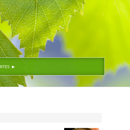
▸
RTES