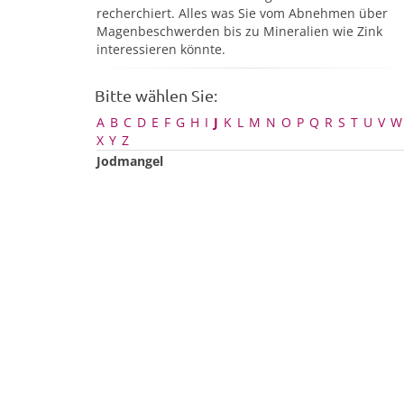
recherchiert. Alles was Sie vom Abnehmen über
Magenbeschwerden bis zu Mineralien wie Zink
interessieren könnte.
Bitte wählen Sie:
A
B
C
D
E
F
G
H
I
J
K
L
M
N
O
P
Q
R
S
T
U
V
W
X
Y
Z
Jodmangel