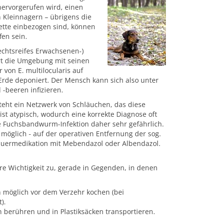
ervorgerufen wird, einen
 Kleinnagern – übrigens die
kette einbezogen sind, können
en sein.
echtsreifes Erwachsenen-)
rt die Umgebung mit seinen
on E. multilocularis auf
d Erde deponiert. Der Mensch kann sich also unter
-beeren infizieren.
eht ein Netzwerk von Schläuchen, das diese
st atypisch, wodurch eine korrekte Diagnose oft
ie Fuchsbandwurm-Infektion daher sehr gefährlich.
 möglich - auf der operativen Entfernung der sog.
auermedikation mit Mebendazol oder Albendazol.
 Wichtigkeit zu, gerade in Gegenden, in denen
 möglich vor dem Verzehr kochen (bei
).
 berühren und in Plastiksäcken transportieren.