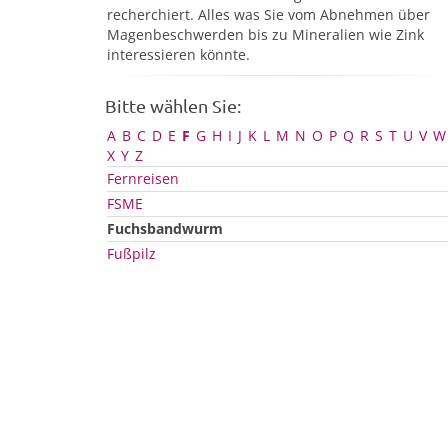
recherchiert. Alles was Sie vom Abnehmen über
Magenbeschwerden bis zu Mineralien wie Zink
interessieren könnte.
Bitte wählen Sie:
A
B
C
D
E
F
G
H
I
J
K
L
M
N
O
P
Q
R
S
T
U
V
W
X
Y
Z
Fernreisen
FSME
Fuchsbandwurm
Fußpilz