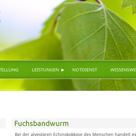
▸
TELLUNG
LEISTUNGEN
NOTDIENST
WISSENSWE
Fuchsbandwurm
Bei der alveolären Echinokokkose des Menschen handelt es