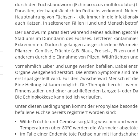
durch den Fuchsbandwurm (Echinococcus multiloculatus) h
Parasiten, der hauptsächlich im Rotfuchs vorkommt. Neben
Hauptnahrung von Füchsen - , die immer in die Infektions
auch Katzen, in selteneren Fällen Hund und Mensch betroff
Der Bandwurm parasitiert während seines adulten (geschl
Stadiums im Dünndarm des Fuchses. Letzterer kontaminie
Exkrementen. Dadurch gelangen ausgeschiedene Wurmeier v
Pflanzen, Gemüse, Früchte (z.B. Blau-, Preisel- , Pilzen un
anderem durch die Einnahme von Pilzen, Wildfrüchten und 
Vornehmlich Leber und Lunge werden befallen. Dabei entst
Organe weitgehend zerstört. Die ersten Symptome sind mei
erst spät gestellt wird. Für den Zwischenwirt Mensch ist d
Eine Heilung ist kaum möglich. Die Therapie beruht - wenn
Finnenstadien und einer anschließenden Langzeit- oder D
Die Echinokokkose kann tödlich verlaufen.
Unter diesen Bedingungen kommt der Prophylaxe besondere
befallene Füchse bereits registriert worden sind:
Wilde Früchte und Gemüse sorgfältig waschen und wenn
Temperaturen über 80°C werden die Wurmeier abgetötet
Im Falle einer Endemie tote Füchse nur mit Handschuhen