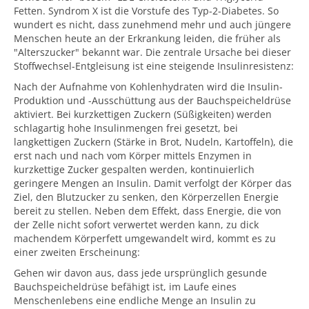
Fetten. Syndrom X ist die Vorstufe des Typ-2-Diabetes. So
wundert es nicht, dass zunehmend mehr und auch jüngere
Menschen heute an der Erkrankung leiden, die früher als
"Alterszucker" bekannt war. Die zentrale Ursache bei dieser
Stoffwechsel-Entgleisung ist eine steigende Insulinresistenz:
Nach der Aufnahme von Kohlenhydraten wird die Insulin-
Produktion und -Ausschüttung aus der Bauchspeicheldrüse
aktiviert. Bei kurzkettigen Zuckern (Süßigkeiten) werden
schlagartig hohe Insulinmengen frei gesetzt, bei
langkettigen Zuckern (Stärke in Brot, Nudeln, Kartoffeln), die
erst nach und nach vom Körper mittels Enzymen in
kurzkettige Zucker gespalten werden, kontinuierlich
geringere Mengen an Insulin. Damit verfolgt der Körper das
Ziel, den Blutzucker zu senken, den Körperzellen Energie
bereit zu stellen. Neben dem Effekt, dass Energie, die von
der Zelle nicht sofort verwertet werden kann, zu dick
machendem Körperfett umgewandelt wird, kommt es zu
einer zweiten Erscheinung:
Gehen wir davon aus, dass jede ursprünglich gesunde
Bauchspeicheldrüse befähigt ist, im Laufe eines
Menschenlebens eine endliche Menge an Insulin zu