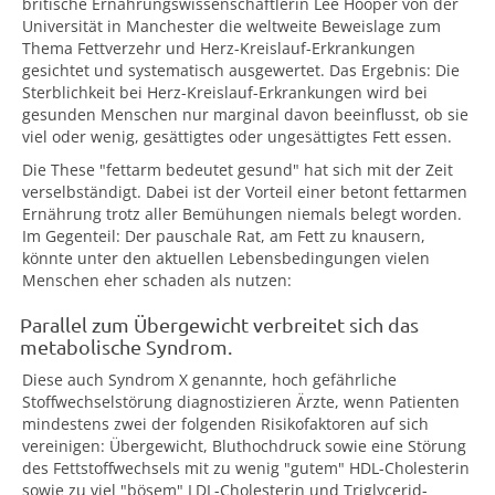
britische Ernährungswissenschaftlerin Lee Hooper von der
Universität in Manchester die weltweite Beweislage zum
Thema Fettverzehr und Herz-Kreislauf-Erkrankungen
gesichtet und systematisch ausgewertet. Das Ergebnis: Die
Sterblichkeit bei Herz-Kreislauf-Erkrankungen wird bei
gesunden Menschen nur marginal davon beeinflusst, ob sie
viel oder wenig, gesättigtes oder ungesättigtes Fett essen.
Die These "fettarm bedeutet gesund" hat sich mit der Zeit
verselbständigt. Dabei ist der Vorteil einer betont fettarmen
Ernährung trotz aller Bemühungen niemals belegt worden.
Im Gegenteil: Der pauschale Rat, am Fett zu knausern,
könnte unter den aktuellen Lebensbedingungen vielen
Menschen eher schaden als nutzen:
Parallel zum Übergewicht verbreitet sich das
metabolische Syndrom.
Diese auch Syndrom X genannte, hoch gefährliche
Stoffwechselstörung diagnostizieren Ärzte, wenn Patienten
mindestens zwei der folgenden Risikofaktoren auf sich
vereinigen: Übergewicht, Bluthochdruck sowie eine Störung
des Fettstoffwechsels mit zu wenig "gutem" HDL-Cholesterin
sowie zu viel "bösem" LDL-Cholesterin und Triglycerid-