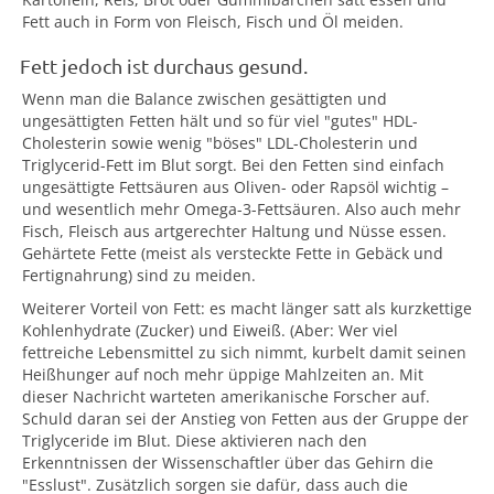
Fett auch in Form von Fleisch, Fisch und Öl meiden.
Fett jedoch ist durchaus gesund.
Wenn man die Balance zwischen gesättigten und
ungesättigten Fetten hält und so für viel "gutes" HDL-
Cholesterin sowie wenig "böses" LDL-Cholesterin und
Triglycerid-Fett im Blut sorgt. Bei den Fetten sind einfach
ungesättigte Fettsäuren aus Oliven- oder Rapsöl wichtig –
und wesentlich mehr Omega-3-Fettsäuren. Also auch mehr
Fisch, Fleisch aus artgerechter Haltung und Nüsse essen.
Gehärtete Fette (meist als versteckte Fette in Gebäck und
Fertignahrung) sind zu meiden.
Weiterer Vorteil von Fett: es macht länger satt als kurzkettige
Kohlenhydrate (Zucker) und Eiweiß. (Aber: Wer viel
fettreiche Lebensmittel zu sich nimmt, kurbelt damit seinen
Heißhunger auf noch mehr üppige Mahlzeiten an. Mit
dieser Nachricht warteten amerikanische Forscher auf.
Schuld daran sei der Anstieg von Fetten aus der Gruppe der
Triglyceride im Blut. Diese aktivieren nach den
Erkenntnissen der Wissenschaftler über das Gehirn die
"Esslust". Zusätzlich sorgen sie dafür, dass auch die