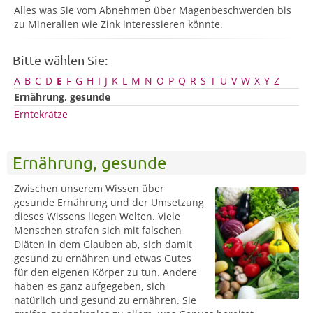
Alles was Sie vom Abnehmen über Magenbeschwerden bis
zu Mineralien wie Zink interessieren könnte.
Bitte wählen Sie:
A
B
C
D
E
F
G
H
I
J
K
L
M
N
O
P
Q
R
S
T
U
V
W
X
Y
Z
Ernährung, gesunde
Erntekrätze
Ernährung, gesunde
Zwischen unserem Wissen über
gesunde Ernährung und der Umsetzung
dieses Wissens liegen Welten. Viele
Menschen strafen sich mit falschen
Diäten in dem Glauben ab, sich damit
gesund zu ernähren und etwas Gutes
für den eigenen Körper zu tun. Andere
haben es ganz aufgegeben, sich
natürlich und gesund zu ernähren. Sie