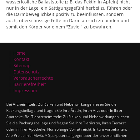
wasserlösliche Ballaststoffe (z.B. das Pektin in Äpfeln) nicht
nur in der Lage, ein Sättigungsgefühl herbei zu führen oder
die Darmbeweglichkeit positiv zu beeinflussen, sondern
auch, überschüssige Fette im Darm an sich zu binden und
somit den Körper vor einem "Zuviel" zu bewahren.
Home
Kontakt
Sitemap
Datenschutz
Verbraucherrechte
Barrierefreiheit
Impressum
Bei Arzneimitteln: Zu Risiken und Nebenwirkungen lesen Sie die
Packungsbeilage und fragen Sie Ihre Ärztin, Ihren Arzt oder in Ihrer
Apotheke. Bei Tierarzneimitteln: Zu Risiken und Nebenwirkungen lesen
Sie die Packungsbeilage und fragen Sie Ihre Tierärztin, Ihren Tierarzt
oder in Ihrer Apotheke. Nur solange Vorrat reicht. Irrtum vorbehalten.
Alle Preise inkl. MwSt. * Sparpotential gegenüber der unverbindlichen