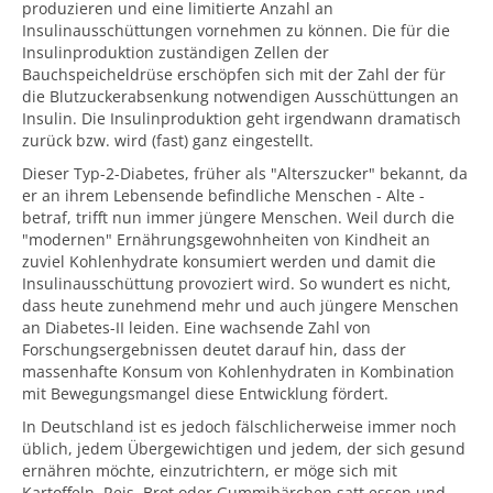
produzieren und eine limitierte Anzahl an
Insulinausschüttungen vornehmen zu können. Die für die
Insulinproduktion zuständigen Zellen der
Bauchspeicheldrüse erschöpfen sich mit der Zahl der für
die Blutzuckerabsenkung notwendigen Ausschüttungen an
Insulin. Die Insulinproduktion geht irgendwann dramatisch
zurück bzw. wird (fast) ganz eingestellt.
Dieser Typ-2-Diabetes, früher als "Alterszucker" bekannt, da
er an ihrem Lebensende befindliche Menschen - Alte -
betraf, trifft nun immer jüngere Menschen. Weil durch die
"modernen" Ernährungsgewohnheiten von Kindheit an
zuviel Kohlenhydrate konsumiert werden und damit die
Insulinausschüttung provoziert wird. So wundert es nicht,
dass heute zunehmend mehr und auch jüngere Menschen
an Diabetes-II leiden. Eine wachsende Zahl von
Forschungsergebnissen deutet darauf hin, dass der
massenhafte Konsum von Kohlenhydraten in Kombination
mit Bewegungsmangel diese Entwicklung fördert.
In Deutschland ist es jedoch fälschlicherweise immer noch
üblich, jedem Übergewichtigen und jedem, der sich gesund
ernähren möchte, einzutrichtern, er möge sich mit
Kartoffeln, Reis, Brot oder Gummibärchen satt essen und