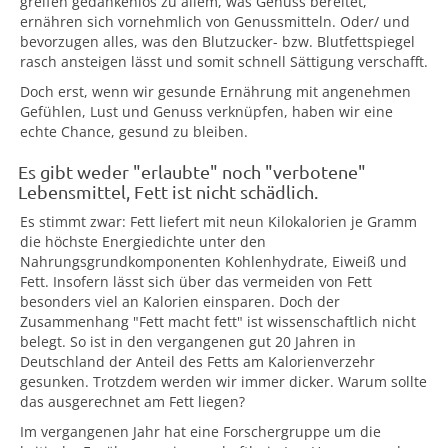
greifen gedankenlos zu allem, was Genuss bereitet,
ernähren sich vornehmlich von Genussmitteln. Oder/ und
bevorzugen alles, was den Blutzucker- bzw. Blutfettspiegel
rasch ansteigen lässt und somit schnell Sättigung verschafft.
Doch erst, wenn wir gesunde Ernährung mit angenehmen
Gefühlen, Lust und Genuss verknüpfen, haben wir eine
echte Chance, gesund zu bleiben.
Es gibt weder "erlaubte" noch "verbotene"
Lebensmittel, Fett ist nicht schädlich.
Es stimmt zwar: Fett liefert mit neun Kilokalorien je Gramm
die höchste Energiedichte unter den
Nahrungsgrundkomponenten Kohlenhydrate, Eiweiß und
Fett. Insofern lässt sich über das vermeiden von Fett
besonders viel an Kalorien einsparen. Doch der
Zusammenhang "Fett macht fett" ist wissenschaftlich nicht
belegt. So ist in den vergangenen gut 20 Jahren in
Deutschland der Anteil des Fetts am Kalorienverzehr
gesunken. Trotzdem werden wir immer dicker. Warum sollte
das ausgerechnet am Fett liegen?
Im vergangenen Jahr hat eine Forschergruppe um die