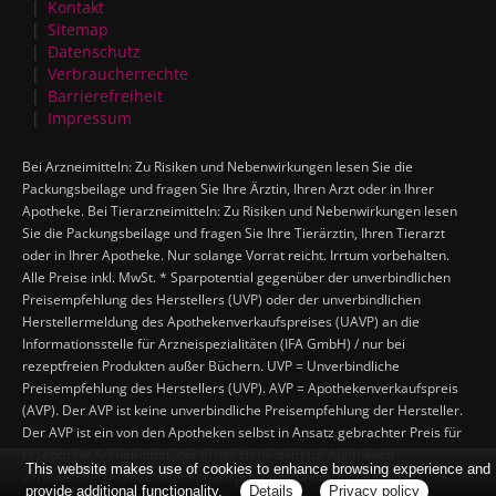
Kontakt
Sitemap
Datenschutz
Verbraucherrechte
Barrierefreiheit
Impressum
Bei Arzneimitteln: Zu Risiken und Nebenwirkungen lesen Sie die
Packungsbeilage und fragen Sie Ihre Ärztin, Ihren Arzt oder in Ihrer
Apotheke. Bei Tierarzneimitteln: Zu Risiken und Nebenwirkungen lesen
Sie die Packungsbeilage und fragen Sie Ihre Tierärztin, Ihren Tierarzt
oder in Ihrer Apotheke. Nur solange Vorrat reicht. Irrtum vorbehalten.
Alle Preise inkl. MwSt. * Sparpotential gegenüber der unverbindlichen
Preisempfehlung des Herstellers (UVP) oder der unverbindlichen
Herstellermeldung des Apothekenverkaufspreises (UAVP) an die
Informationsstelle für Arzneispezialitäten (IFA GmbH) / nur bei
rezeptfreien Produkten außer Büchern. UVP = Unverbindliche
Preisempfehlung des Herstellers (UVP). AVP = Apothekenverkaufspreis
(AVP). Der AVP ist keine unverbindliche Preisempfehlung der Hersteller.
Der AVP ist ein von den Apotheken selbst in Ansatz gebrachter Preis für
rezeptfreie Arzneimittel, der in der Höhe dem für Apotheken
This website makes use of cookies to enhance browsing experience and
verbindlichen Arzneimittel Abgabepreis entspricht, zu dem eine
provide additional functionality.
Details
Privacy policy