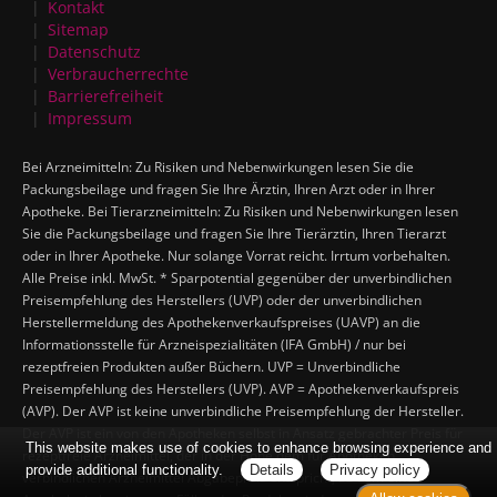
Kontakt
Sitemap
Datenschutz
Verbraucherrechte
Barrierefreiheit
Impressum
Bei Arzneimitteln: Zu Risiken und Nebenwirkungen lesen Sie die
Packungsbeilage und fragen Sie Ihre Ärztin, Ihren Arzt oder in Ihrer
Apotheke. Bei Tierarzneimitteln: Zu Risiken und Nebenwirkungen lesen
Sie die Packungsbeilage und fragen Sie Ihre Tierärztin, Ihren Tierarzt
oder in Ihrer Apotheke. Nur solange Vorrat reicht. Irrtum vorbehalten.
Alle Preise inkl. MwSt. * Sparpotential gegenüber der unverbindlichen
Preisempfehlung des Herstellers (UVP) oder der unverbindlichen
Herstellermeldung des Apothekenverkaufspreises (UAVP) an die
Informationsstelle für Arzneispezialitäten (IFA GmbH) / nur bei
rezeptfreien Produkten außer Büchern. UVP = Unverbindliche
Preisempfehlung des Herstellers (UVP). AVP = Apothekenverkaufspreis
(AVP). Der AVP ist keine unverbindliche Preisempfehlung der Hersteller.
Der AVP ist ein von den Apotheken selbst in Ansatz gebrachter Preis für
This website makes use of cookies to enhance browsing experience and
rezeptfreie Arzneimittel, der in der Höhe dem für Apotheken
provide additional functionality.
Details
Privacy policy
verbindlichen Arzneimittel Abgabepreis entspricht, zu dem eine