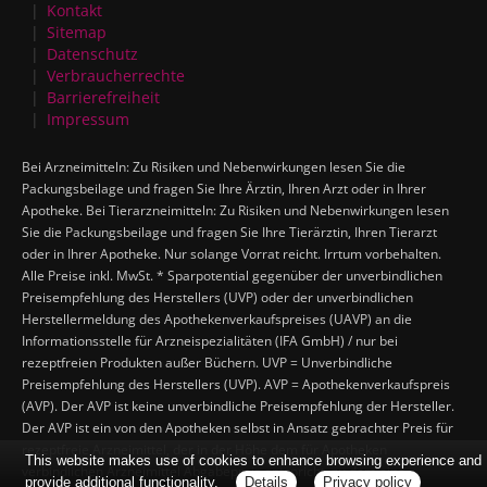
Kontakt
Sitemap
Datenschutz
Verbraucherrechte
Barrierefreiheit
Impressum
Bei Arzneimitteln: Zu Risiken und Nebenwirkungen lesen Sie die
Packungsbeilage und fragen Sie Ihre Ärztin, Ihren Arzt oder in Ihrer
Apotheke. Bei Tierarzneimitteln: Zu Risiken und Nebenwirkungen lesen
Sie die Packungsbeilage und fragen Sie Ihre Tierärztin, Ihren Tierarzt
oder in Ihrer Apotheke. Nur solange Vorrat reicht. Irrtum vorbehalten.
Alle Preise inkl. MwSt. * Sparpotential gegenüber der unverbindlichen
Preisempfehlung des Herstellers (UVP) oder der unverbindlichen
Herstellermeldung des Apothekenverkaufspreises (UAVP) an die
Informationsstelle für Arzneispezialitäten (IFA GmbH) / nur bei
rezeptfreien Produkten außer Büchern. UVP = Unverbindliche
Preisempfehlung des Herstellers (UVP). AVP = Apothekenverkaufspreis
(AVP). Der AVP ist keine unverbindliche Preisempfehlung der Hersteller.
Der AVP ist ein von den Apotheken selbst in Ansatz gebrachter Preis für
rezeptfreie Arzneimittel, der in der Höhe dem für Apotheken
This website makes use of cookies to enhance browsing experience and
verbindlichen Arzneimittel Abgabepreis entspricht, zu dem eine
provide additional functionality.
Details
Privacy policy